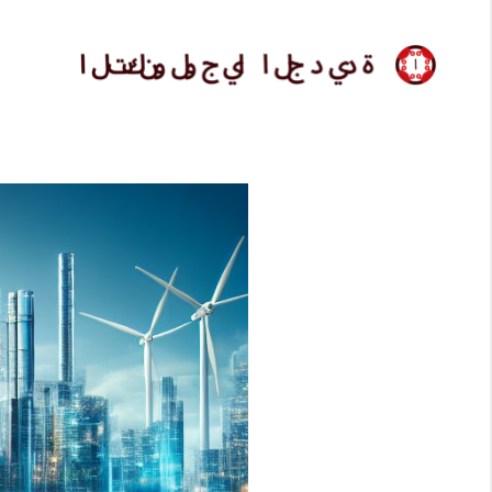
التجاوز
إلى
التك
المحتوى
الج