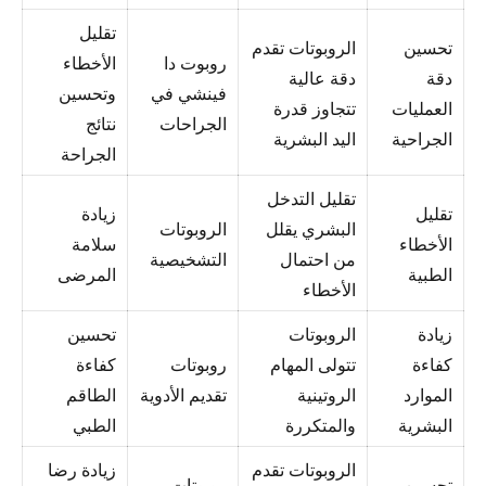
تقليل
تحسين
الروبوتات تقدم
روبوت دا
الأخطاء
دقة
دقة عالية
فينشي في
وتحسين
العمليات
تتجاوز قدرة
الجراحات
نتائج
الجراحية
اليد البشرية
الجراحة
تقليل التدخل
تقليل
زيادة
البشري يقلل
الروبوتات
الأخطاء
سلامة
من احتمال
التشخيصية
الطبية
المرضى
الأخطاء
زيادة
الروبوتات
تحسين
كفاءة
تتولى المهام
روبوتات
كفاءة
الموارد
الروتينية
تقديم الأدوية
الطاقم
البشرية
والمتكررة
الطبي
الروبوتات تقدم
زيادة رضا
تحسين
روبوتات